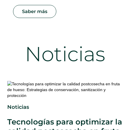
Saber más
Noticias
No
Noticias
a
D
Tecnologías para optimizar la
q