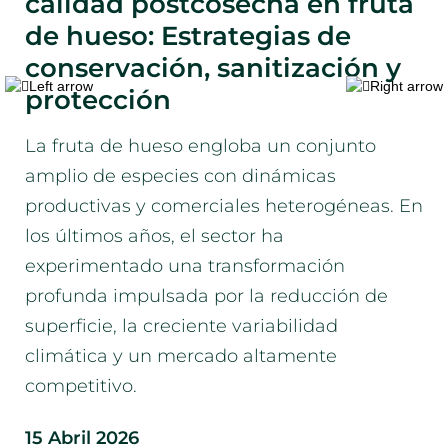
calidad postcosecha en fruta
ón
p
de hueso: Estrategias de
DE
conservación, sanitización y
pr
protección
a
az
La fruta de hueso engloba un conjunto
po
amplio de especies con dinámicas
un
productivas y comerciales heterogéneas. En
tr
los últimos años, el sector ha
de
ad
experimentado una transformación
si
profunda impulsada por la reducción de
as
superficie, la creciente variabilidad
co
climática y un mercado altamente
En
competitivo.
Pe
it
15 Abril 2026