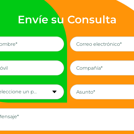
Envíe su Consulta
Seleccione un país*